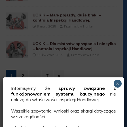
UOKiK – Małe pojazdy, duże braki –
kontrola Inspekcji Handlowej.
9 maja 2025
Przemysław Hanke
UOKiK – Dla mistrzów sprzątania i nie tylko
– kontrola Inspekcji Handlowej.
11 kwietnia 2025
Przemysław Hanke
1
2
…
7
»
×
Informujemy, że
sprawy związane z
funkcjonowaniem systemu kaucyjnego
nie
należą do właściwości Inspekcji Handlowej.
Wszelkie zapytania, wnioski oraz skargi dotyczące
KONTAKT:
w szczególności:
Wojewódzki Inspektorat