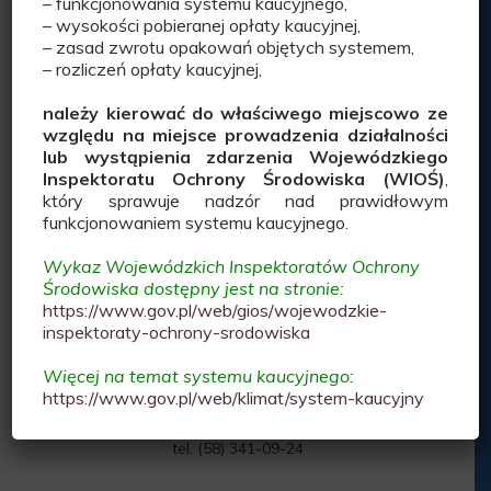
– funkcjonowania systemu kaucyjnego,
Inspekcji Handlowej
– wysokości pobieranej opłaty kaucyjnej,
w Gdańsku
– zasad zwrotu opakowań objętych systemem,
ul. Marii Konopnickiej 4
– rozliczeń opłaty kaucyjnej,
80-240 Gdańsk
należy kierować do właściwego miejscowo ze
względu na miejsce prowadzenia działalności
Sekretariat WIIH w Gdańsku
lub wystąpienia zdarzenia Wojewódzkiego
tel. (58) 341-08-77
Inspektoratu Ochrony Środowiska (WIOŚ)
,
fax: (58) 341-87-83
który sprawuje nadzór nad prawidłowym
email:
sekretariat@ihgd.pl
funkcjonowaniem systemu kaucyjnego.
Adres do e-doręczeń:
Wykaz Wojewódzkich Inspektoratów Ochrony
AE:PL-27101-49182-EIGRA-26
Środowiska dostępny jest na stronie:
https://www.gov.pl/web/gios/wojewodzkie-
Wydział ds. Pozasądowego Rozwiązywania Sporów
inspektoraty-ochrony-srodowiska
Konsumenckich
Więcej na temat systemu kaucyjnego:
tel. (58) 341-46-75
https://www.gov.pl/web/klimat/system-kaucyjny
Wydział Kontroli Handlu i Usług
tel. (58) 341-09-24